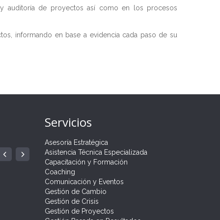
n y auditoría de proyectos así como en los procesos
yectos, informando en base a evidencia cada paso de su
Servicios
Asesoría Estratégica
ÍA
 PARA
Asistencia Técnica Especializada
GRAMA
.
Capacitación y Formación
Coaching
Comunicación y Eventos
Gestión de Cambio
Gestión de Crisis
Gestión de Proyectos