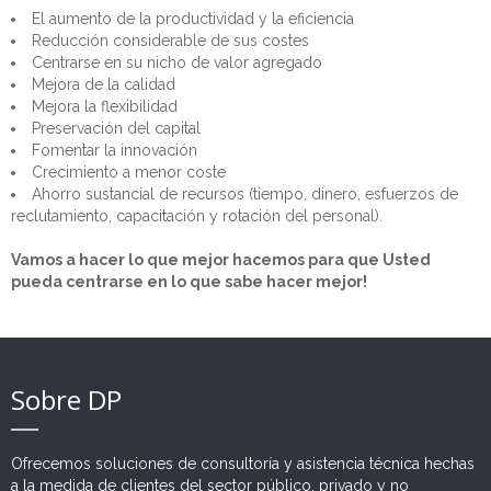
El aumento de la productividad y la eficiencia
Expertise
Sobre Nosotros
Reducción considerable de sus costes
Centrarse en su nicho de valor agregado
Servicios
Nuestra Misión
Sector Público
Mejora de la calidad
Mejora la flexibilidad
Oportunidades
Mensaje del Director Ejecutivo
Sector Privado
Asistencia Técnica
Fortalecimiento Institucional
Preservación del capital
Fomentar la innovación
Referencias
Actores no Estatales
Educación y Formación
Expertos
Derechos Humanos
Asesoría Corporativa
Crecimiento a menor coste
Ahorro sustancial de recursos (tiempo, dinero, esfuerzos de
RSE
Estudios y encuestas
Carreras
Clientes
Descentralización
Comercio y PyMES
Captación de Fondos
reclutamiento, capacitación y rotación del personal).
Contacto
Visualización de datos
Socios
Justicia
Responsabilidad Social
Desarrollo Comunitario
Vamos a hacer lo que mejor hacemos para que Usted
pueda centrarse en lo que sabe hacer mejor!
Asesoría Estratégica
Beneficiarios
Seguridad
Comunicación y Márketing
Proyectos
Reforma Penitenciaria
Gestión de Cambio
Recursos Humanos
Sobre DP
Gestión del Riesgo
Monitoreo y Evaluación
Ofrecemos soluciones de consultoría y asistencia técnica hechas
a la medida de clientes del sector público, privado y no