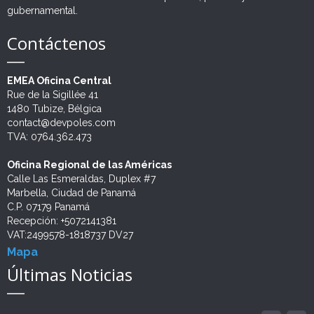
Soluciones Tecnológicas
gubernamental.
Twinnings
Contáctenos
EMEA Oficina Central
Rue de la Sigillée 41
1480 Tubize, Bélgica
contact@devpoles.com
TVA: 0764.362.473
Oficina Regional de las Américas
Calle Las Esmeraldas, Duplex #7
Marbella, Ciudad de Panamá
C.P. 07179 Panamá
Recepción: +5072141381
VAT:2499578-1818737 DV27
Mapa
Últimas Noticias
JUSTICIA RESTAURATIVA. ACTUALIDAD EN
NEWLY AWARDED UNPD PROJECT
GENDER AND INTERCUTURAL APPROCHES
IMPULSANDO TALENTO, CREANDO FUTURO
PROBATION STRENGTHENED
UNDP STUDY ADVANCES
INTERNATIONAL LABOUR DAY: FOSTERING...
SECOPA - RESULTADOS
NEW WIN! EMPOWERING HAITI'S
PROJECT AWARDED!